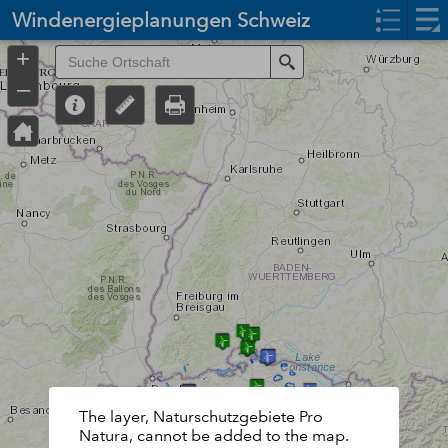
Header
Windenergieplanungen Schweiz
Controller
+
Search
–
The layer, Naturschutzgebiete Pro
Natura, cannot be added to the map.